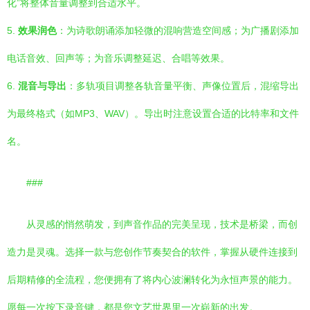
化”将整体音量调整到合适水平。
5.
效果润色
：为诗歌朗诵添加轻微的混响营造空间感；为广播剧添加
电话音效、回声等；为音乐调整延迟、合唱等效果。
6.
混音与导出
：多轨项目调整各轨音量平衡、声像位置后，混缩导出
为最终格式（如MP3、WAV）。导出时注意设置合适的比特率和文件
名。
###
从灵感的悄然萌发，到声音作品的完美呈现，技术是桥梁，而创
造力是灵魂。选择一款与您创作节奏契合的软件，掌握从硬件连接到
后期精修的全流程，您便拥有了将内心波澜转化为永恒声景的能力。
愿每一次按下录音键，都是您文艺世界里一次崭新的出发。